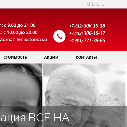
.:
с 9.00 до 21.00
306-10-18
+7 (812)
.:
с 10.00 до 20.00
306-10-17
+7 (812)
xstoma@fenixstoma.su
271-38-66
+7 (911)
СТОИМОСТЬ
АКЦИИ
КОНТАКТЫ
тация ВСЕ НА