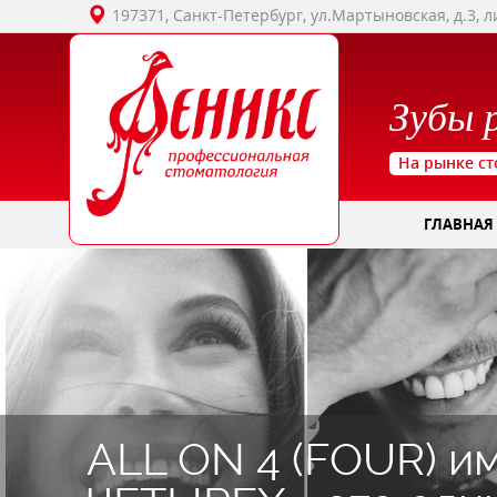
197371, Санкт-Петербург, ул.Мартыновская, д.3, л
Зубы 
На рынке ст
ГЛАВНАЯ
ALL ON 4 (FOUR) и