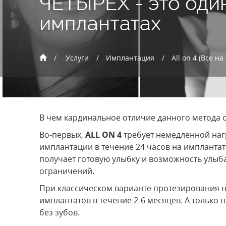
ЧЕТЫРЕХ - это оди
имплантатах
Услуги
Имплантация
All on 4 (Все на 
В чем кардинальное отличие данного метода о
Во-первых,
ALL ON 4
требует немедленной нагр
имплантации в течение 24 часов на имплантат
получает готовую улыбку и возможность улыба
ограничений.
При классическом варианте протезирования 
имплантатов в течение 2-6 месяцев. А только
без зубов.