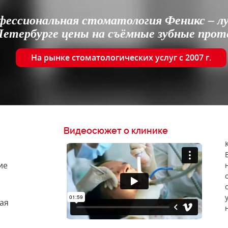
фессиональная стоматология Феникс – л
етербурге цены на съёмные зубные прот
На рынке стоматологических услуг с 2007 г.
Видеосюжет о клинике
ие
ая