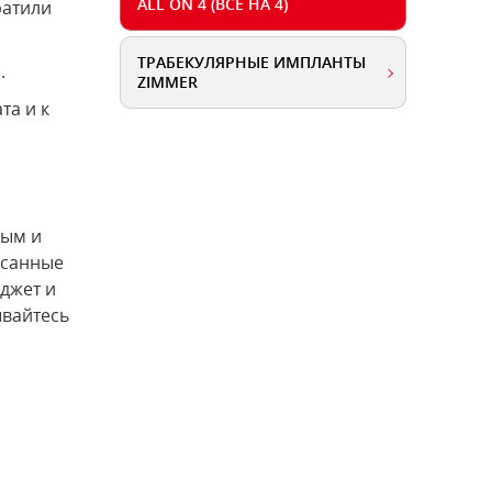
ALL ON 4 (ВСЕ НА 4)
ратили
ТРАБЕКУЛЯРНЫЕ ИМПЛАНТЫ
.
ZIMMER
та и к
ным и
исанные
джет и
ывайтесь