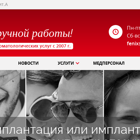
ит.А
Пн-пт
ручной работы!
Сб-вс
feni
оматологических услуг с 2007 г.
НОВОСТИ
УСЛУГИ
МЕДПЕРСОНАЛ
мплантация или имплан