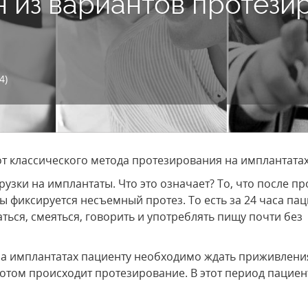
н из вариантов протези
4)
т классического метода протезирования на имплантатах
узки на имплантаты. Что это означает? То, что после п
ы фиксируется несъемный протез. То есть за 24 часа па
ться, смеяться, говорить и употреблять пищу почти без
на имплантатах пациенту необходимо ждать приживлени
 потом происходит протезирование. В этот период пациен