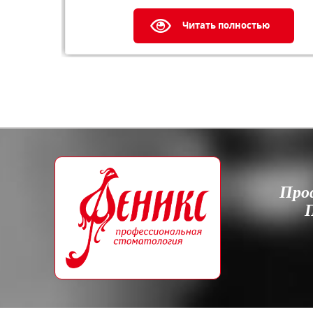
Читать полностью
Про
П