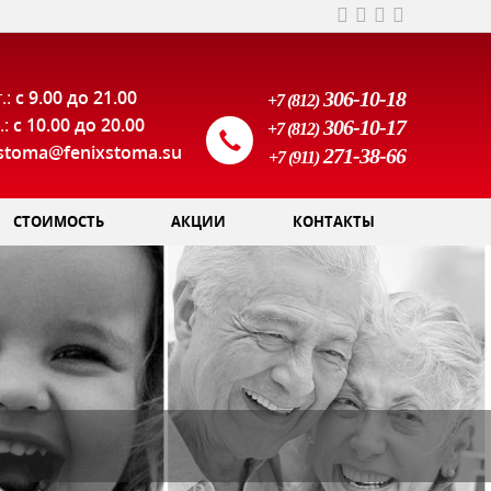
.:
с 9.00 до 21.00
306-10-18
+7 (812)
.:
с 10.00 до 20.00
306-10-17
+7 (812)
xstoma@fenixstoma.su
271-38-66
+7 (911)
СТОИМОСТЬ
АКЦИИ
КОНТАКТЫ