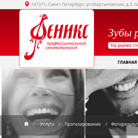
197371, Санкт-Петербург, ул.Мартыновская, д.3, л
Зубы 
На рынке ст
ГЛАВНАЯ
Услуги
Протезирование
Фоторезуль