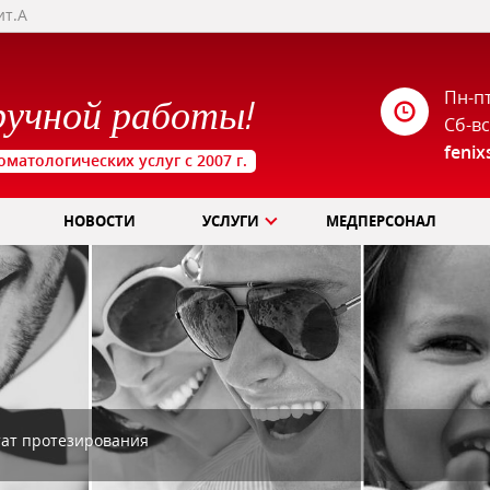
ит.А
Пн-пт
ручной работы!
Сб-вс
feni
оматологических услуг с 2007 г.
НОВОСТИ
УСЛУГИ
МЕДПЕРСОНАЛ
тат протезирования