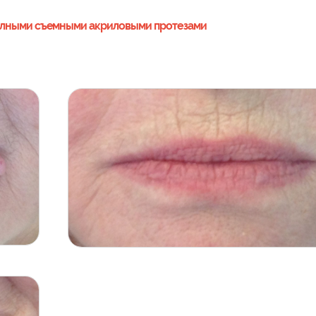
олными съемными акриловыми протезами